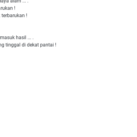
ya alam ... .
rukan !
 terbarukan !
masuk hasil ... .
tinggal di dekat pantai !