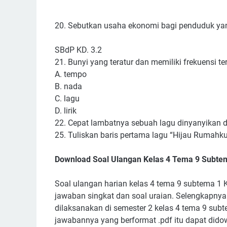
20. Sebutkan usaha ekonomi bagi penduduk yang
SBdP KD. 3.2
21. Bunyi yang teratur dan memiliki frekuensi tert
A. tempo
B. nada
C. lagu
D. lirik
22. Cepat lambatnya sebuah lagu dinyanyikan dis
25. Tuliskan baris pertama lagu “Hijau Rumahku
Download Soal Ulangan Kelas 4 Tema 9 Subte
Soal ulangan harian kelas 4 tema 9 subtema 1 Ku
jawaban singkat dan soal uraian. Selengkapnya 
dilaksanakan di semester 2 kelas 4 tema 9 sub
jawabannya yang berformat .pdf itu dapat didown