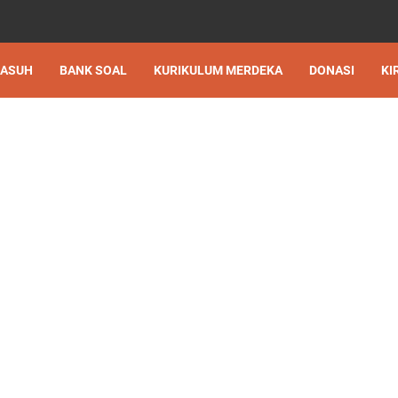
 ASUH
BANK SOAL
KURIKULUM MERDEKA
DONASI
KI