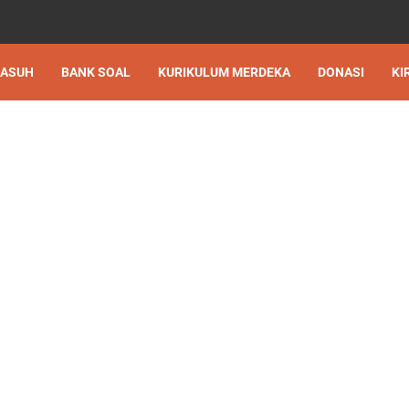
 ASUH
BANK SOAL
KURIKULUM MERDEKA
DONASI
KI