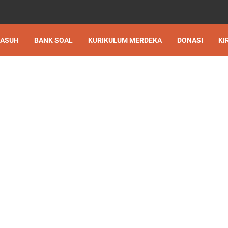
 ASUH
BANK SOAL
KURIKULUM MERDEKA
DONASI
KI