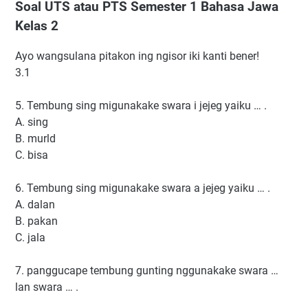
Soal UTS atau PTS Semester 1 Bahasa Jawa
Kelas 2
Ayo wangsulana pitakon ing ngisor iki kanti bener!
3.1
5. Tembung sing migunakake swara i jejeg yaiku … .
A. sing
B. murld
C. bisa
6. Tembung sing migunakake swara a jejeg yaiku … .
A. dalan
B. pakan
C. jala
7. panggucape tembung gunting nggunakake swara …
lan swara … .