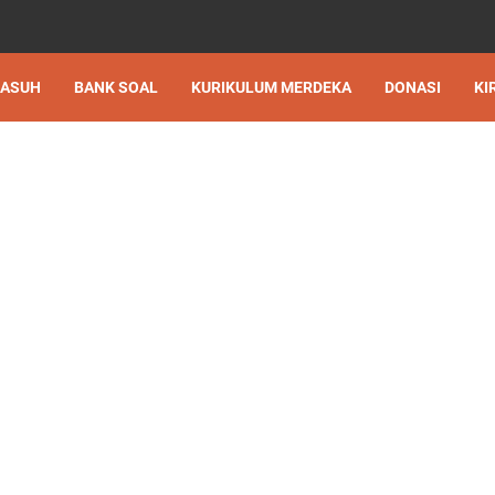
 ASUH
BANK SOAL
KURIKULUM MERDEKA
DONASI
KI