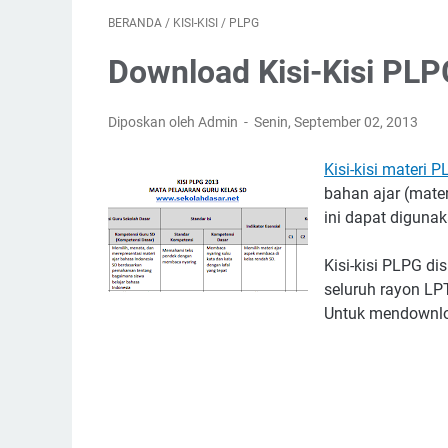
BERANDA
/
KISI-KISI
/
PLPG
Download Kisi-Kisi PL
Diposkan oleh Admin
Senin, September 02, 2013
Kisi-kisi materi 
bahan ajar (mater
ini dapat diguna
Kisi-kisi PLPG di
seluruh rayon LPT
Untuk mendownloa