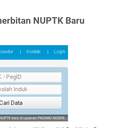
enerbitan NUPTK Baru
n NUPTK baru di Layanan PADAMU NEGERI.