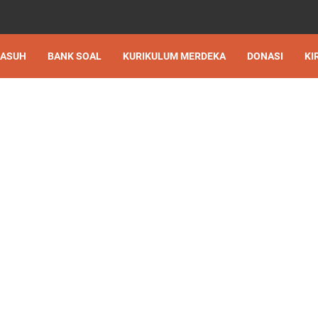
 ASUH
BANK SOAL
KURIKULUM MERDEKA
DONASI
KI