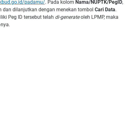
kbud.go.id/padamu/
. Pada kolom
Nama/NUPTK/PegID
,
n dan dilanjutkan dengan menekan tombol
Cari Data
.
ki Peg ID tersebut telah
di-generate
oleh LPMP, maka
nya.