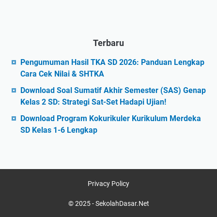
Terbaru
Pengumuman Hasil TKA SD 2026: Panduan Lengkap
Cara Cek Nilai & SHTKA
Download Soal Sumatif Akhir Semester (SAS) Genap
Kelas 2 SD: Strategi Sat-Set Hadapi Ujian!
Download Program Kokurikuler Kurikulum Merdeka
SD Kelas 1-6 Lengkap
Privacy Policy
© 2025 -
SekolahDasar.Net