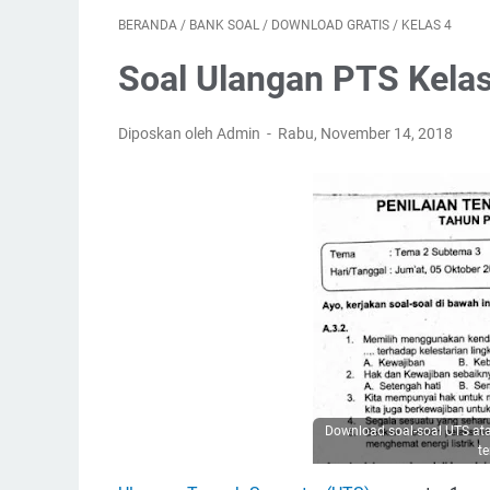
BERANDA
/
BANK SOAL
/
DOWNLOAD GRATIS
/
KELAS 4
Soal Ulangan PTS Kela
Diposkan oleh Admin
Rabu, November 14, 2018
Download soal-soal UTS at
t