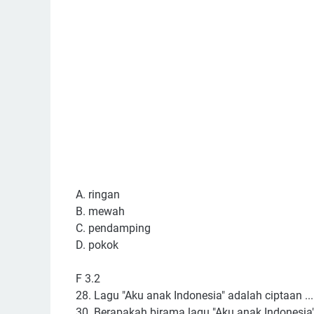
A. ringan
B. mewah
C. pendamping
D. pokok
F 3.2
28. Lagu "Aku anak Indonesia" adalah ciptaan ...
30. Berapakah birama lagu "Aku anak Indonesia