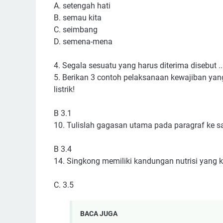
A. setengah hati
B. semau kita
C. seimbang
D. semena-mena
4. Segala sesuatu yang harus diterima disebut ..
5. Berikan 3 contoh pelaksanaan kewajiban ya
listrik!
B 3.1
10. Tulislah gagasan utama pada paragraf ke sa
B 3.4
14. Singkong memiliki kandungan nutrisi yang ka
C. 3.5
BACA JUGA