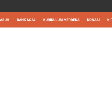
 ASUH
BANK SOAL
KURIKULUM MERDEKA
DONASI
KI