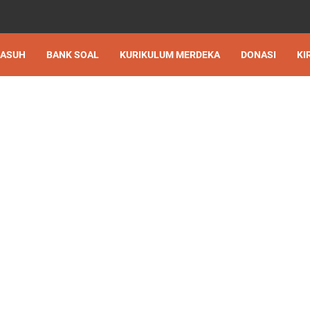
 ASUH
BANK SOAL
KURIKULUM MERDEKA
DONASI
KI