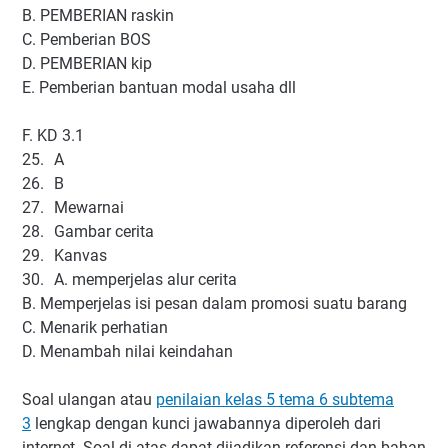
B. PEMBERIAN raskin
C. Pemberian BOS
D. PEMBERIAN kip
E. Pemberian bantuan modal usaha dll
F. KD 3.1
25.
A
26.
B
27.
Mewarnai
28.
Gambar cerita
29.
Kanvas
30.
A. memperjelas alur cerita
B. Memperjelas isi pesan dalam promosi suatu barang
C. Menarik perhatian
D. Menambah nilai keindahan
Soal ulangan atau
penilaian kelas 5 tema 6 subtema
3
lengkap dengan kunci jawabannya diperoleh dari
internet. Soal di atas dapat dijadikan referensi dan bahan