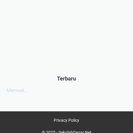
Terbaru
Memuat...
Privacy Policy
© 2025 -
SekolahDasar.Net