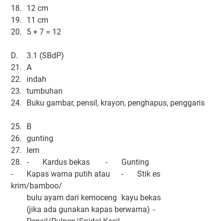
18.
12 cm
19.
11 cm
20.
5 + 7 = 12
D.
3.1 (SBdP)
21.
A
22.
indah
23.
tumbuhan
24.
Buku gambar, pensil, krayon, penghapus, penggaris
25.
B
26.
gunting
27.
lem
28.
-
Kardus bekas
-
Gunting
-
Kapas warna putih atau
-
Stik es
krim/bamboo/
bulu ayam dari kemoceng
kayu bekas
(jika ada gunakan kapas berwarna)
-