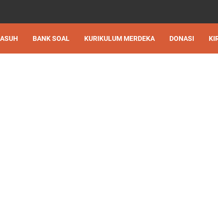
 ASUH
BANK SOAL
KURIKULUM MERDEKA
DONASI
KI