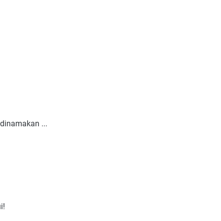
dinamakan ...
i!