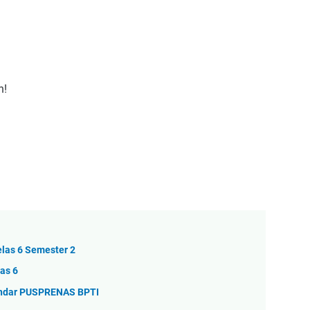
h!
las 6 Semester 2
as 6
andar PUSPRENAS BPTI