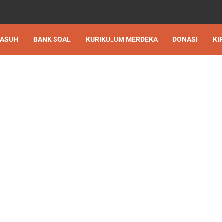
 ASUH
BANK SOAL
KURIKULUM MERDEKA
DONASI
KI