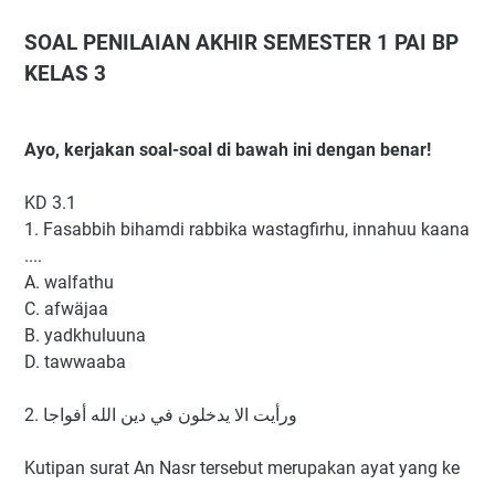
SOAL PENILAIAN AKHIR SEMESTER 1 PAI BP
KELAS 3
Ayo, kerjakan soal-soal di bawah ini dengan benar!
KD 3.1
1. Fasabbih bihamdi rabbika wastagfirhu, innahuu kaana
....
A. walfathu
C. afwäjaa
B. yadkhuluuna
D. tawwaaba
ورأيت الا يدخلون في دين الله أفواجا .2
Kutipan surat An Nasr tersebut merupakan ayat yang ke
....