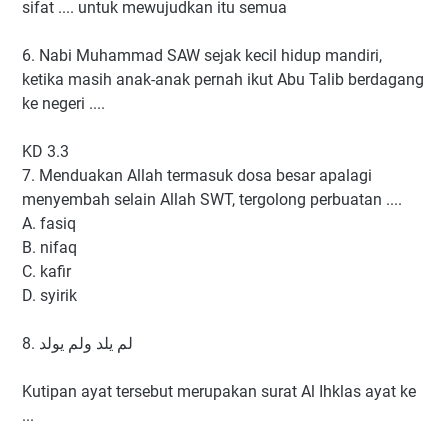
sifat .... untuk mewujudkan itu semua
6. Nabi Muhammad SAW sejak kecil hidup mandiri,
ketika masih anak-anak pernah ikut Abu Talib berdagang
ke negeri ....
KD 3.3
7. Menduakan Allah termasuk dosa besar apalagi
menyembah selain Allah SWT, tergolong perbuatan ....
A. fasiq
B. nifaq
C. kafir
D. syirik
لم يلد ولم يولد .8
Kutipan ayat tersebut merupakan surat Al Ihklas ayat ke
...