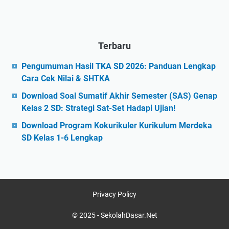
Terbaru
Pengumuman Hasil TKA SD 2026: Panduan Lengkap
Cara Cek Nilai & SHTKA
Download Soal Sumatif Akhir Semester (SAS) Genap
Kelas 2 SD: Strategi Sat-Set Hadapi Ujian!
Download Program Kokurikuler Kurikulum Merdeka
SD Kelas 1-6 Lengkap
Privacy Policy
© 2025 -
SekolahDasar.Net