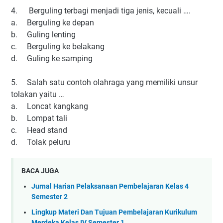
4.
Berguling terbagi menjadi tiga jenis, kecuali ….
a.
Berguling ke depan
b.
Guling lenting
c.
Berguling ke belakang
d.
Guling ke samping
5.
Salah satu contoh olahraga yang memiliki unsur
tolakan yaitu …
a.
Loncat kangkang
b.
Lompat tali
c.
Head stand
d.
Tolak peluru
BACA JUGA
Jurnal Harian Pelaksanaan Pembelajaran Kelas 4
Semester 2
Lingkup Materi Dan Tujuan Pembelajaran Kurikulum
Merdeka Kelas IV Semester 1