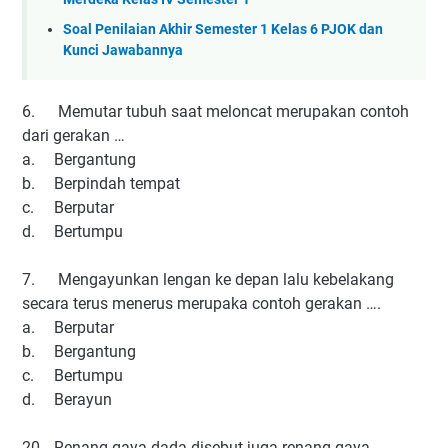
Soal Penilaian Akhir Semester 1 Kelas 6 PJOK dan
Kunci Jawabannya
6.
Memutar tubuh saat meloncat merupakan contoh
dari gerakan …
a.
Bergantung
b.
Berpindah tempat
c.
Berputar
d.
Bertumpu
7.
Mengayunkan lengan ke depan lalu kebelakang
secara terus menerus merupaka contoh gerakan ….
a.
Berputar
b.
Bergantung
c.
Bertumpu
d.
Berayun
20.
Renang gaya dada disebut juga renang gaya …