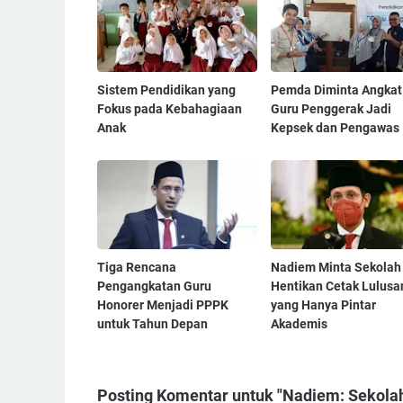
Sistem Pendidikan yang
Pemda Diminta Angkat
Fokus pada Kebahagiaan
Guru Penggerak Jadi
Anak
Kepsek dan Pengawas
Tiga Rencana
Nadiem Minta Sekolah
Pengangkatan Guru
Hentikan Cetak Lulusa
Honorer Menjadi PPPK
yang Hanya Pintar
untuk Tahun Depan
Akademis
Posting Komentar untuk "Nadiem: Sekola