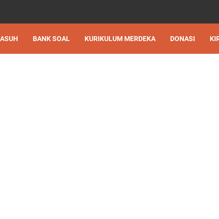
 ASUH
BANK SOAL
KURIKULUM MERDEKA
DONASI
KI