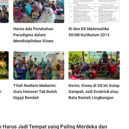
Harus Ada Perubahan
KI dan KD Matematika
Paradigma dalam
SD/MI Kurikulum 2013
Mendisiplinkan Siswa
Titah Nadiem Makarim:
Keren, Siswa di SD Ini Sulap
n
Guru Honorer Tak Boleh
Sampah Jadi Ecobrick atau
Digaji Rendah
Bata Ramah Lingkungan
h Harus Jadi Tempat yang Paling Merdeka dan