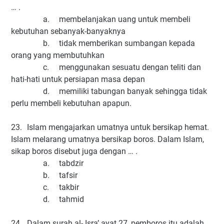
… .
a.
membelanjakan uang untuk membeli
kebutuhan sebanyak-banyaknya
b.
tidak memberikan sumbangan kepada
orang yang membutuhkan
c.
menggunakan sesuatu dengan teliti dan
hati-hati untuk persiapan masa depan
d.
memiliki tabungan banyak sehingga tidak
perlu membeli kebutuhan apapun.
23.
Islam mengajarkan umatnya untuk bersikap hemat.
Islam melarang umatnya bersikap boros. Dalam Islam,
sikap boros disebut juga dengan … .
a.
tabdzir
b.
tafsir
c.
takbir
d.
tahmid
24.
Dalam surah al- Isra’ ayat 27, pemboros itu adalah …