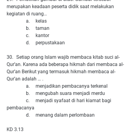
merupakan keadaan peserta didik saat melakukan
kegiatan di ruang…
a.
kelas
b.
taman
c.
kantor
d.
perpustakaan
30.
Setiap orang Islam wajib membaca kitab suci al-
Qur’an. Karena ada beberapa hikmah dari membaca al-
Qur’an Berikut yang termasuk hikmah membaca al-
Qur’an adalah … .
a.
menjadikan pembacanya terkenal
b.
mengubah suara menjadi merdu
c.
menjadi syafaat di hari kiamat bagi
pembacanya
d.
menang dalam perlombaan
KD 3.13