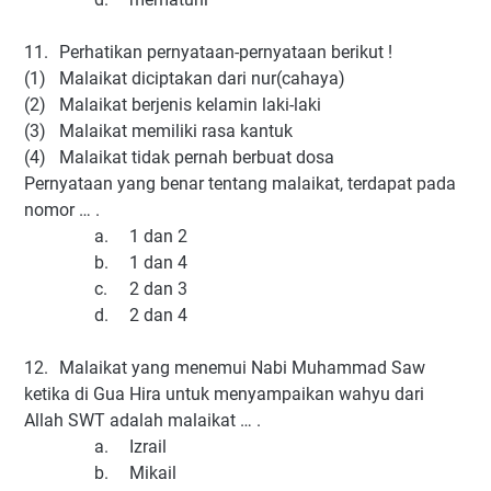
11.
Perhatikan pernyataan-pernyataan berikut !
(1)
Malaikat diciptakan dari nur(cahaya)
(2)
Malaikat berjenis kelamin laki-laki
(3)
Malaikat memiliki rasa kantuk
(4)
Malaikat tidak pernah berbuat dosa
Pernyataan yang benar tentang malaikat, terdapat pada
nomor … .
a.
1 dan 2
b.
1 dan 4
c.
2 dan 3
d.
2 dan 4
12.
Malaikat yang menemui Nabi Muhammad Saw
ketika di Gua Hira untuk menyampaikan wahyu dari
Allah SWT adalah malaikat … .
a.
Izrail
b.
Mikail