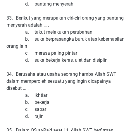
d.
pantang menyerah
33.
Berikut yang merupakan ciri-ciri orang yang pantang
menyerah adalah … .
a.
takut melakukan perubahan
b.
suka berprasangka buruk atas keberhasilan
orang lain
c.
merasa paling pintar
d.
suka bekerja keras, ulet dan disiplin
34.
Berusaha atau usaha seorang hamba Allah SWT
dalam memperoleh sesuatu yang ingin dicapainya
disebut ... .
a.
ikhtiar
b.
bekerja
c.
sabar
d.
rajin
35.
Dalam QS ar-Ra’d ayat 11, Allah SWT berfirman