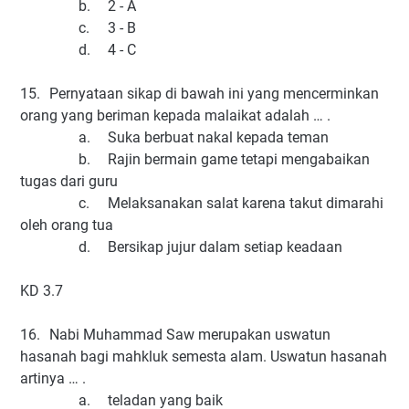
b.
2 - A
c.
3 - B
d.
4 - C
15.
Pernyataan sikap di bawah ini yang mencerminkan
orang yang beriman kepada malaikat adalah … .
a.
Suka berbuat nakal kepada teman
b.
Rajin bermain game tetapi mengabaikan
tugas dari guru
c.
Melaksanakan salat karena takut dimarahi
oleh orang tua
d.
Bersikap jujur dalam setiap keadaan
KD 3.7
16.
Nabi Muhammad Saw merupakan uswatun
hasanah bagi mahkluk semesta alam. Uswatun hasanah
artinya … .
a.
teladan yang baik