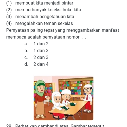
(1)
membuat kita menjadi pintar
(2)
memperbanyak koleksi buku kita
(3)
menambah pengetahuan kita
(4)
mengalahkan teman sekelas
Pernyataan paling tepat yang menggambarkan manfaat
membaca adalah pernyataan nomor … .
a.
1 dan 2
b.
1 dan 3
c.
2 dan 3
d.
2 dan 4
29.
Perhatikan gambar di atas. Gambar tersebut