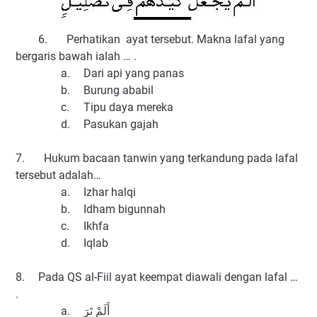
6.
Perhatikan ayat tersebut. Makna lafal yang
bergaris bawah ialah … .
a.
Dari api yang panas
b.
Burung ababil
c.
Tipu daya mereka
d.
Pasukan gajah
7.
Hukum bacaan tanwin yang terkandung pada lafal
tersebut adalah…
a.
Izhar halqi
b.
Idham bigunnah
c.
Ikhfa
d.
Iqlab
8.
Pada QS al-Fiil ayat keempat diawali dengan lafal …
.
a.
أَلَمْ تَرَ