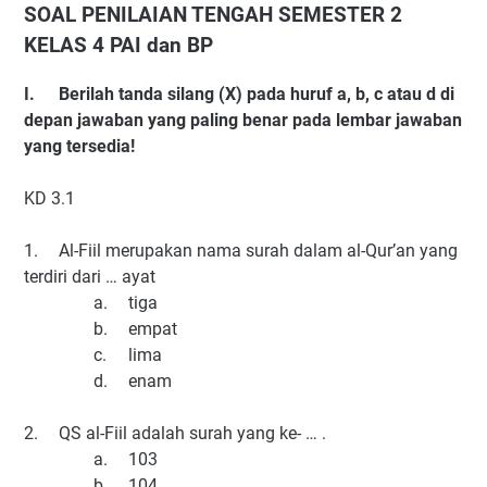
SOAL PENILAIAN TENGAH SEMESTER 2
KELAS 4 PAI dan BP
I.
Berilah tanda silang (X) pada huruf a, b, c atau d di
depan jawaban yang paling benar pada lembar jawaban
yang tersedia!
KD 3.1
1.
Al-Fiil merupakan nama surah dalam al-Qur’an yang
terdiri dari … ayat
a.
tiga
b.
empat
c.
lima
d.
enam
2.
QS al-Fiil adalah surah yang ke- … .
a.
103
b.
104