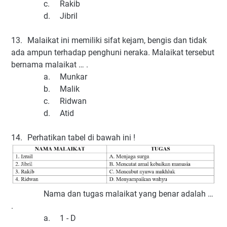
c.
Rakib
d.
Jibril
13.
Malaikat ini memiliki sifat kejam, bengis dan tidak
ada ampun terhadap penghuni neraka. Malaikat tersebut
bernama malaikat … .
a.
Munkar
b.
Malik
c.
Ridwan
d.
Atid
14.
Perhatikan tabel di bawah ini !
Nama dan tugas malaikat yang benar adalah …
.
a.
1 - D