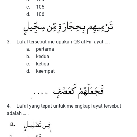
c.
105
d.
106
3.
Lafal tersebut merupakan QS al-Fiil ayat … .
a.
pertama
b.
kedua
c.
ketiga
d.
keempat
4.
Lafal yang tepat untuk melengkapi ayat tersebut
adalah … .