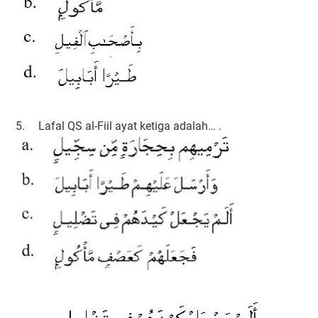
5.
Lafal QS al-Fiil ayat ketiga adalah… .