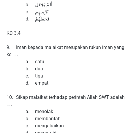
b.
أَلَمْ يَجْعَلْ
c.
تَرْمِيهِم
d.
فَجَعَلَهُمْ
KD 3.4
9.
Iman kepada malaikat merupakan rukun iman yang
ke … .
a.
satu
b.
dua
c.
tiga
d.
empat
10.
Sikap malaikat terhadap perintah Allah SWT adalah
… .
a.
menolak
b.
membantah
c.
mengabaikan
d.
mematuhi