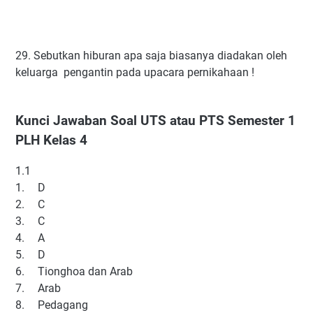
29. Sebutkan hiburan apa saja biasanya diadakan oleh
keluarga pengantin pada upacara pernikahaan !
Kunci Jawaban Soal UTS atau PTS Semester 1
PLH Kelas 4
1.1
1.
D
2.
C
3.
C
4.
A
5.
D
6.
Tionghoa dan Arab
7.
Arab
8.
Pedagang