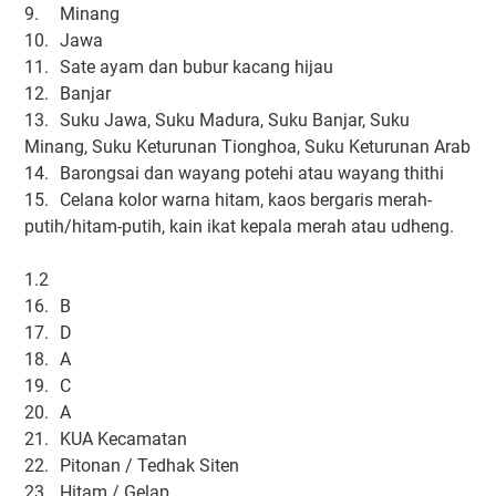
9.
Minang
10.
Jawa
11.
Sate ayam dan bubur kacang hijau
12.
Banjar
13.
Suku Jawa, Suku Madura, Suku Banjar, Suku
Minang, Suku Keturunan Tionghoa, Suku Keturunan Arab
14.
Barongsai dan wayang potehi atau wayang thithi
15.
Celana kolor warna hitam, kaos bergaris merah-
putih/hitam-putih, kain ikat kepala merah atau udheng.
1.2
16.
B
17.
D
18.
A
19.
C
20.
A
21.
KUA Kecamatan
22.
Pitonan / Tedhak Siten
23.
Hitam / Gelap