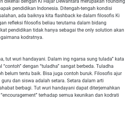
ih dikenal dengan Ki Hajar Dewantara merupakan founding
bapak pendidikan Indonesia. Ditengah-tengah kondisi
ahan, ada baiknya kita flashback ke dalam filosofis Ki
 refleksi filosofis beliau terutama dalam bidang
kat pendidikan tidak hanya sebagai the only solution akan
bagaimana kodratnya.
, tut wuri handayani. Dalam ing ngarsa sung tulada” kata
al “contoh” dengan “tuladha” sangat berbeda. Tuladha
 belum tentu baik. Bisa juga contoh buruk. Filosofis ajur
guru dan siswa adalah setara. Setara dalam arti
 sahabat berbagi. Tut wuri handayani dapat diterjemahkan
 “encouragement” terhadap semua keunikan dan kodrati