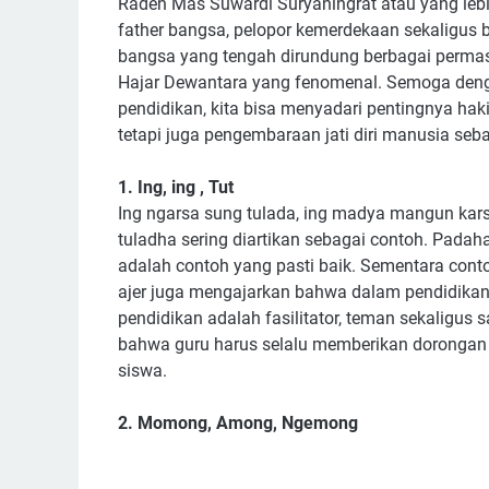
Raden Mas Suwardi Suryaningrat atau yang leb
father bangsa, pelopor kemerdekaan sekaligus 
bangsa yang tengah dirundung berbagai permasal
Hajar Dewantara yang fenomenal. Semoga dengan
pendidikan, kita bisa menyadari pentingnya haki
tetapi juga pengembaraan jati diri manusia se
1. Ing, ing , Tut
Ing ngarsa sung tulada, ing madya mangun karsa
tuladha sering diartikan sebagai contoh. Padah
adalah contoh yang pasti baik. Sementara contoh
ajer juga mengajarkan bahwa dalam pendidikan 
pendidikan adalah fasilitator, teman sekaligus
bahwa guru harus selalu memberikan dorongan
siswa.
2. Momong, Among, Ngemong