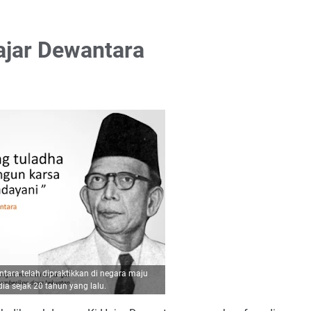
Hajar Dewantara
tara telah dipraktikkan di negara maju
dia sejak 20 tahun yang lalu.