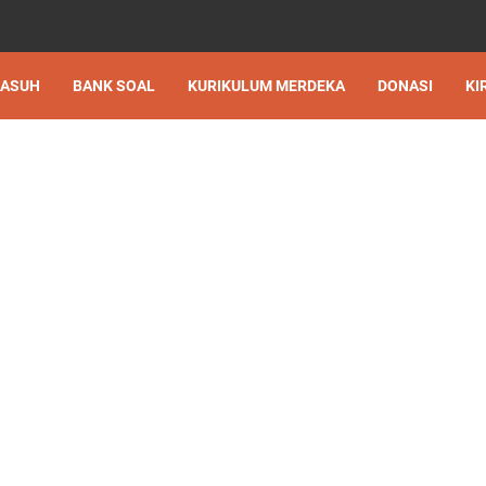
 ASUH
BANK SOAL
KURIKULUM MERDEKA
DONASI
KI