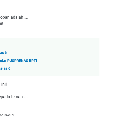
sopan adalah ….
i!
as 6
andar PUSPRENAS BPTI
elas 6
ini!
kepada teman ….
iri-diri.