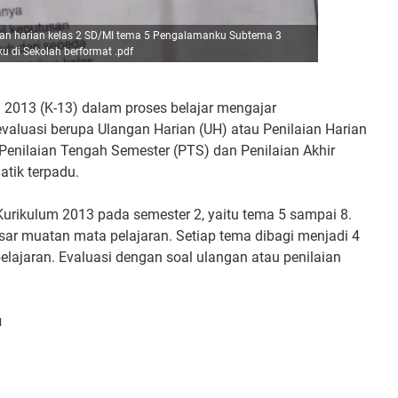
ian harian kelas 2 SD/MI tema 5 Pengalamanku Subtema 3
 di Sekolah berformat .pdf
 2013 (K-13) dalam proses belajar mengajar
aluasi berupa Ulangan Harian (UH) atau Penilaian Harian
enilaian Tengah Semester (PTS) dan Penilaian Akhir
tik terpadu.
urikulum 2013 pada semester 2, yaitu tema 5 sampai 8.
asar muatan mata pelajaran. Setiap tema dibagi menjadi 4
belajaran. Evaluasi dengan soal ulangan atau penilaian
u