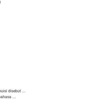
!
isi disebut ….
bahasa ….