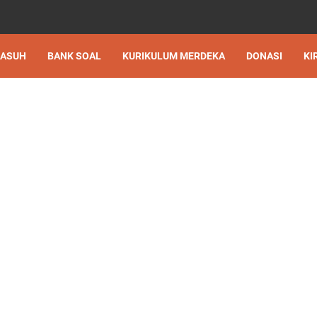
 ASUH
BANK SOAL
KURIKULUM MERDEKA
DONASI
KI