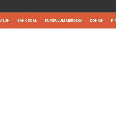
 ASUH
BANK SOAL
KURIKULUM MERDEKA
DONASI
KI