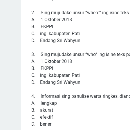
2.
Sing mujudake unsur “where” ing isine teks 
A.
1 Oktober 2018
B.
FKPPI
C. ing kabupaten Pati
D. Endang Sri Wahyuni
3.
Sing mujudake unsur “who” ing isine teks p
A.
1 Oktober 2018
B.
FKPPI
C. ing kabupaten Pati
D. Endang Sri Wahyuni
4.
Informasi sing panulise warta ringkes, diandh
A.
lengkap
B. akurat
C. efektif
D. bener