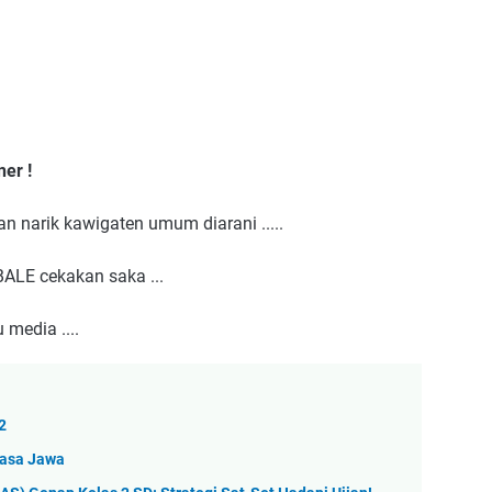
ner !
n narik kawigaten umum diarani .....
ALE cekakan saka ...
 media ....
2
hasa Jawa