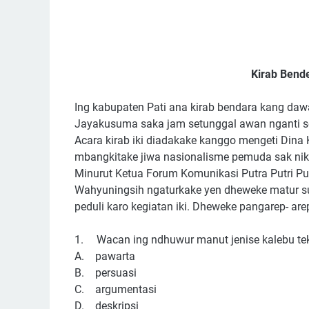
Kirab Bende
Ing kabupaten Pati ana kirab bendara kang daw
Jayakusuma saka jam setunggal awan nganti se
Acara kirab iki diadakake kanggo mengeti Dina 
mbangkitake jiwa nasionalisme pemuda sak niki
Minurut Ketua Forum Komunikasi Putra Putri Pu
Wahyuningsih ngaturkake yen dheweke matur su
peduli karo kegiatan iki. Dheweke pangarep- are
1.
Wacan ing ndhuwur manut jenise kalebu teks
A. pawarta
B. persuasi
C. argumentasi
D. deskripsi