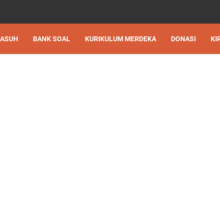
 ASUH
BANK SOAL
KURIKULUM MERDEKA
DONASI
KI