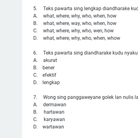
5.
Teks pawarta sing lengkap diandharake ku
A.
what, where, why, who, when, how
B.
what, where, way, who, when, how
C.
what, where, why, who, wen, how
D.
what, where, why, who, when, whow
6.
Teks pawarta sing diandharake kudu nyakup
A.
akurat
B. bener
C. efektif
D. lengkap
7.
Wong sing panggaweyane golek lan nulis lapo
A.
dermawan
B. hartawan
C. karyawan
D. wartawan