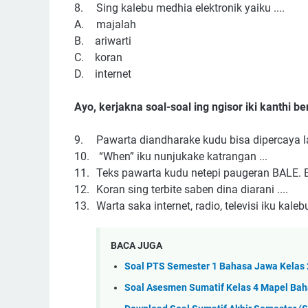
8.
Sing kalebu medhia elektronik yaiku ....
A.
majalah
B. ariwarti
C. koran
D. internet
Ayo, kerjakna soal-soal ing ngisor iki kanthi be
9.
Pawarta diandharake kudu bisa dipercaya la
10.
“When” iku nunjukake katrangan ...
11.
Teks pawarta kudu netepi paugeran BALE. B
12.
Koran sing terbite saben dina diarani ....
13.
Warta saka internet, radio, televisi iku kalebu
BACA JUGA
Soal PTS Semester 1 Bahasa Jawa Kelas 
Soal Asesmen Sumatif Kelas 4 Mapel Ba