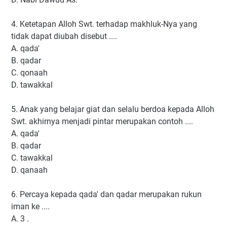
4. Ketetapan Alloh Swt. terhadap makhluk-Nya yang
tidak dapat diubah disebut ....
A. qada'
B. qadar
C. qonaah
D. tawakkal
5. Anak yang belajar giat dan selalu berdoa kepada Alloh
Swt. akhirnya menjadi pintar merupakan contoh ....
A. qada'
B. qadar
C. tawakkal
D. qanaah
6. Percaya kepada qada' dan qadar merupakan rukun
iman ke ....
A. 3 .