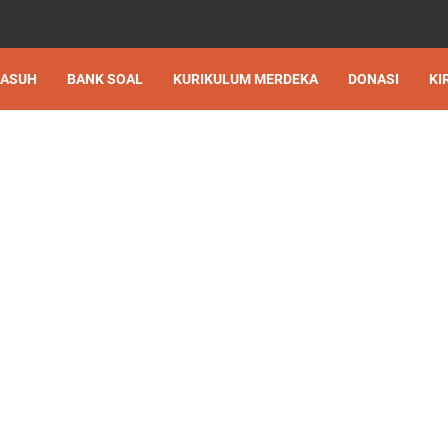
 ASUH
BANK SOAL
KURIKULUM MERDEKA
DONASI
KI