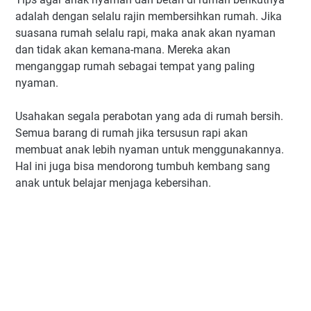
adalah dengan selalu rajin membersihkan rumah. Jika
suasana rumah selalu rapi, maka anak akan nyaman
dan tidak akan kemana-mana. Mereka akan
menganggap rumah sebagai tempat yang paling
nyaman.
Usahakan segala perabotan yang ada di rumah bersih.
Semua barang di rumah jika tersusun rapi akan
membuat anak lebih nyaman untuk menggunakannya.
Hal ini juga bisa mendorong tumbuh kembang sang
anak untuk belajar menjaga kebersihan.