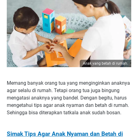
Anak yang betah di rumah.
Memang banyak orang tua yang menginginkan anaknya
agar selalu di rumah. Tetapi orang tua juga bingung
mengatasi anaknya yang bandel. Dengan begitu, harus
mengetahui tips agar anak nyaman dan betah di rumah.
Sehingga bisa diterapkan tatkala anak sudah bosan.
Simak Tips Agar Anak Nyaman dan Betah di