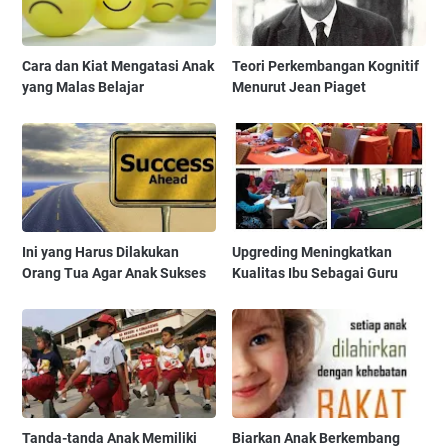
Cara dan Kiat Mengatasi Anak
Teori Perkembangan Kognitif
yang Malas Belajar
Menurut Jean Piaget
Ini yang Harus Dilakukan
Upgreding Meningkatkan
Orang Tua Agar Anak Sukses
Kualitas Ibu Sebagai Guru
Tanda-tanda Anak Memiliki
Biarkan Anak Berkembang