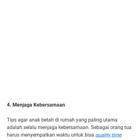
4. Menjaga Kebersamaan
Tips agar anak betah di rumah yang paling utama
adalah selalu menjaga kebersamaan. Sebagai orang tua
harus menyempatkan waktu untuk bisa
quality time