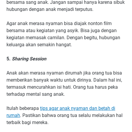
bersama sang anak. Jangan sampai hanya karena sibuk
hubungan dengan anak menjadi terputus.
Agar anak merasa nyaman bisa diajak nonton film
bersama atau kegiatan yang asyik. Bisa juga dengan
kegiatan memasak camilan. Dengan begitu, hubungan
keluarga akan semakin hangat.
5.
Sharing Session
Anak akan merasa nyaman dirumah jika orang tua bisa
memberikan banyak waktu untuk dirinya. Dalam hal ini,
termasuk mencurahkan isi hati. Orang tua harus peka
terhadap mental sang anak.
Itulah beberapa
tips agar anak nyaman dan betah di
rumah
. Pastikan bahwa orang tua selalu melakukan hal
terbaik bagi mereka.