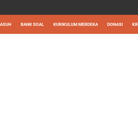
 ASUH
BANK SOAL
KURIKULUM MERDEKA
DONASI
KI